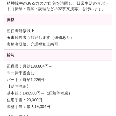
精神障害のある方のご自宅を訪問し、日常生活のサポー
アクセス
採用情報
ト（掃除・洗濯・調理などの家事支援等）を行います。
資格
初任者研修以上
お問い合わせ
★未経験者も歓迎します（研修あり）
代表
実務者研修、介護福祉士尚可
042-375-6311
給与
受診・入院相談
正職員：月給188,804円～
042-375-6310
※一律手当含む
パート：時給1,226円～
受付時間 8:30～17:00
【
給与詳細】
日曜・祝日・当院指定休診日を除く
基本給：149,500円～（経験等考慮）
住宅手当：20,000円
調整手当：最大19,304円