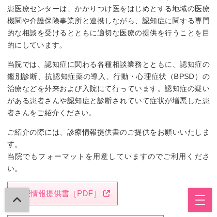
患医療センターは、かかりつけ医をはじめとする地域の医療
アクセス
採用情報
機関や介護保険事業所と連携しながら、認知症に関する専門
的な相談を受けるとともに適切な医療の提供を行うことを目
的にしています。
お問い合わせ
当院では、認知症に関わる各種相談業務とともに、認知症の
鑑別診断、抗認知症薬の導入、行動・心理症状（BPSD）の
代表
治療などを外来および入院にて行っています。認知症の疑い
042-375-6311
がある患者さんや認知症と診断されていて症状が増悪した患
者さんをご紹介ください。
受診・入院相談
042-375-6310
ご紹介の際には、診療情報提供書のご提供をお願いいたしま
す。
受付時間 8:30～17:00
当院でもフォーマットを用意していますのでご利用くださ
日曜・祝日・当院指定休診日を除く
い。
診療情報提供書［PDF］