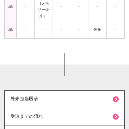
［メモ
8診
－
－
－
－
－
リー外
来］
9診
－
－
－
－
佐藤
－
外来担当医表
受診までの流れ