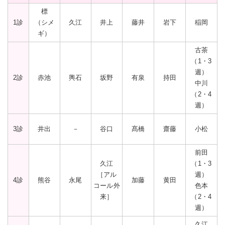
標
1診
（シメ
久江
井上
藤井
岩下
稲岡
ギ）
古茶
（1・3
週）
2診
赤池
輿石
坂野
有泉
持田
中川
（2・4
週）
3診
井出
－
谷口
髙橋
齋藤
小松
前田
久江
（1・3
［アル
週）
4診
熊谷
永尾
加藤
黄田
コール外
色本
来］
（2・4
週）
久江