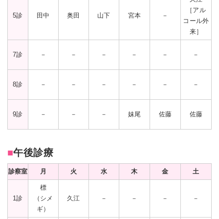
［アル
5診
田中
奥田
山下
宮本
－
コール外
来］
7診
－
－
－
－
－
－
8診
－
－
－
－
－
－
9診
－
－
－
妹尾
佐藤
佐藤
■
午後診療
診察室
月
火
水
木
金
土
標
1診
（シメ
久江
－
－
－
－
ギ）