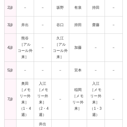
2診
－
－
坂野
有泉
持田
－
3診
井出
－
谷口
持田
齋藤
－
熊谷
久江
［アル
［アル
4診
－
加藤
－
－
コール外
コール外
来］
来］
5診
－
－
－
宮本
－
－
奥田
入江
入江
［メモ
［メモ
稲岡
［メモ
リー外
リー外
［メモ
リー外
7診
－
－
来］
来］
リー外
来］
（1・4
（2・4
来］
（1・3
週）
週）
週）
井出