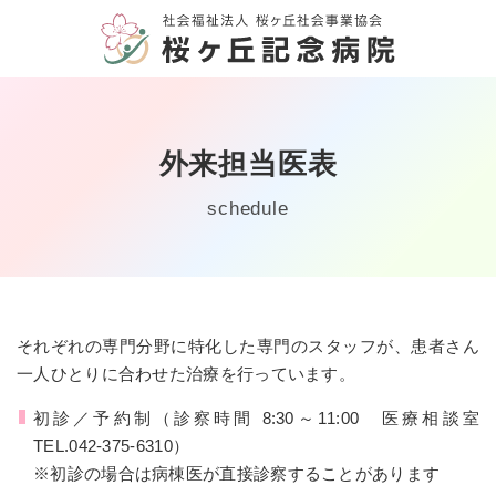
HOME
外来担当医表
病院案内
schedule
診療案内
外来・入院
それぞれの専門分野に特化した専門のスタッフが、患者さん
リハビリ・支援
一人ひとりに合わせた治療を行っています。
初診／予約制（診察時間 8:30～11:00 医療相談室
障害福祉サービス
TEL.042-375-6310
）
※初診の場合は病棟医が直接診察することがあります