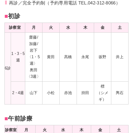
再診／完全予約制（予約専用電話
TEL.042-312-8066
）
アクセス
採用情報
■
初診
診察室
月
火
水
木
金
土
お問い合わせ
齋藤/
加藤/
代表
岩下
1・3・5
〈1・5
黄田
髙橋
永尾
坂野
井上
042-375-6311
週
週〉
6診
奥田
受診・入院相談
〈3週〉
042-375-6310
標
2・4週
山下
小松
赤池
持田
（シメ
輿石
受付時間 8:30～17:00
ギ）
日曜・祝日・当院指定休診日を除く
■
午前診療
診察室
月
火
水
木
金
土