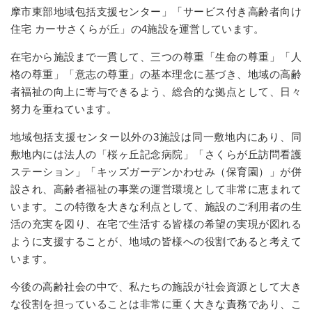
摩市東部地域包括支援センター」「サービス付き高齢者向け
042-373-9007
住宅 カーサさくらが丘」の4施設を運営しています。
受付時間 8:00～16:30
在宅から施設まで一貫して、三つの尊重「生命の尊重」「人
［365日対応］
格の尊重」「意志の尊重」の基本理念に基づき、地域の高齢
者福祉の向上に寄与できるよう、総合的な拠点として、日々
詳しく見る
努力を重ねています。
地域包括支援センター以外の3施設は同一敷地内にあり、同
敷地内には法人の「桜ヶ丘記念病院」「さくらが丘訪問看護
ステーション」「キッズガーデンかわせみ（保育園）」が併
設され、高齢者福祉の事業の運営環境として非常に恵まれて
います。この特徴を大きな利点として、施設のご利用者の生
活の充実を図り、在宅で生活する皆様の希望の実現が図れる
ように支援することが、地域の皆様への役割であると考えて
います。
今後の高齢社会の中で、私たちの施設が社会資源として大き
な役割を担っていることは非常に重く大きな責務であり、こ